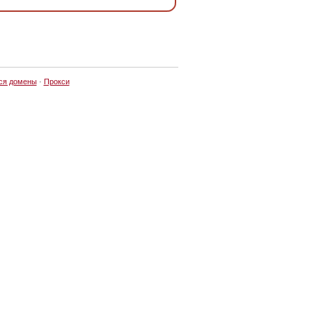
ся домены
·
Прокси