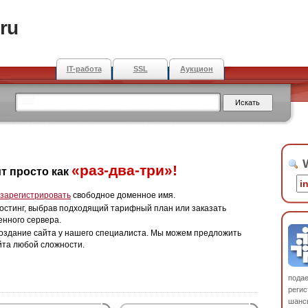
ru
IT-работа
SSL
Аукцион
W
«раз-два-три»!
т просто как
зарегистрировать
свободное доменное имя.
остинг, выбрав подходящий тарифный план или заказать
енного сервера.
оздание сайта у нашего специалиста. Мы можем предложить
йта любой сложности.
пода
регис
шанс