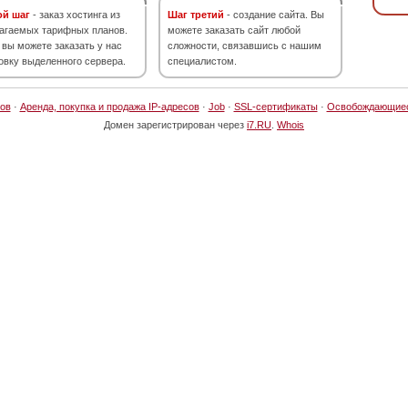
ой шаг
- заказ хостинга из
Шаг третий
- создание сайта. Вы
агаемых тарифных планов.
можете заказать сайт любой
 вы можете заказать у нас
сложности, связавшись с нашим
овку выделенного сервера.
специалистом.
ов
·
Аренда, покупка и продажа IP-адресов
·
Job
·
SSL-сертификаты
·
Освобождающие
Домен зарегистрирован через
i7.RU
.
Whois